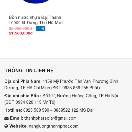
Bồn nước nhựa Đại Thành
10000 lít Đứng Thế Hệ Mới
22,350,000
₫
- 4 %
21,500,000
₫
THÔNG TIN LIÊN HỆ
Địa chỉ Phía Nam:
1159 Mỹ Phước Tân Vạn, Phường Bình
Dương, TP, Hồ Chí Minh (SĐT 0935 866 955 Phát)
Địa chỉ phía Bắc :
Số107, Đường Hoàng Công, TP Hà Nội
(SĐT 0984 820 113 Mr Tú)
Hotlline:
0825 588 599 – 0868522 122 MS Đài
Email:
thanhphatsolar@gmail.com
Website:
nangluongthanhphat.com