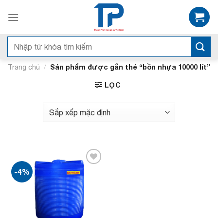
Bỏ
qua
nội
dung
Tìm
kiếm:
/
Sản phẩm được gắn thẻ “bồn nhựa 10000 lít”
Trang chủ
LỌC
-4%
Add to
wishlist