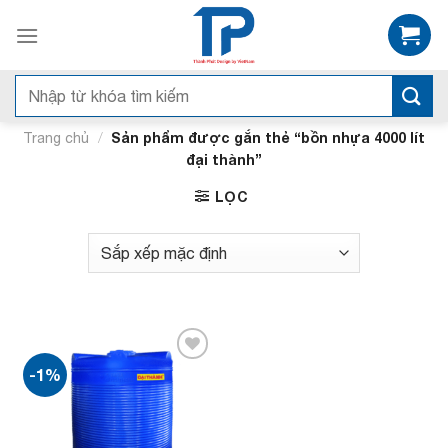
Bỏ
qua
nội
dung
Tìm
kiếm:
/
Sản phẩm được gắn thẻ “bồn nhựa 4000 lít
Trang chủ
đại thành”
LỌC
-1%
Add to
wishlist