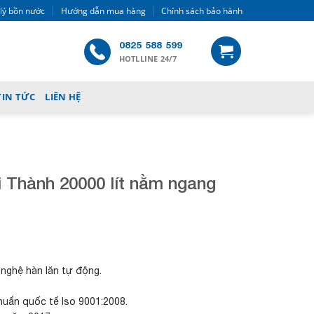
 lý bồn nước
Hướng dẫn mua hàng
Chính sách bảo hành
0825 588 599
HOTLLINE 24/7
TIN TỨC
LIÊN HỆ
i Thành 20000 lít nằm ngang
G
i
á
h
 nghệ hàn lăn tự động.
i
ệ
huẩn quốc tế Iso 9001:2008.
n