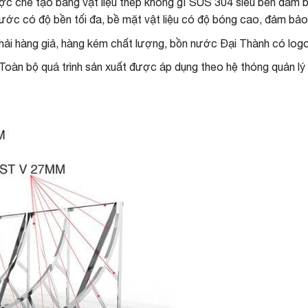
ược chế tạo bằng vật liệu thép không gỉ SUS 304 siêu bền đảm
ớc có độ bền tối đa, bề mặt vật liệu có độ bóng cao, đảm bảo t
ải hàng giả, hàng kém chất lượng, bồn nước Đại Thành có logo 
Toàn bộ quá trình sản xuất được áp dụng theo hệ thóng quản lý