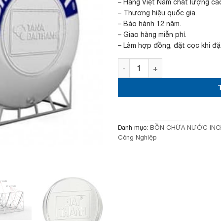
à
– Hàng Việt Nam chất lượng ca
:
– Thương hiệu quốc gia.
6
– Bảo hành 12 năm.
7
– Giao hàng miễn phí.
,
– Làm hợp đồng, đặt cọc khi đặ
5
0
Bồn nước inox Đại Thành 20
0
,
0
0
0
₫
.
Danh mục:
BỒN CHỨA NƯỚC INO
Công Nghiệp