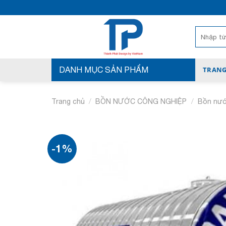
Bỏ
qua
nội
Tìm
kiếm:
dung
DANH MỤC SẢN PHẨM
TRANG
/
/
Trang chủ
BỒN NƯỚC CÔNG NGHIỆP
Bồn nướ
-1%