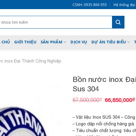
CSKH: 0935 866 955
Hệ thống đại
 CHỦ
GIỚI THIỆU
SẢN PHẨM
DỊCH VỤ
DỰ ÁN TIÊU BIỂU
c inox Đại Thành Công Nghiệp
Bồn nước inox Đạ
Sus 304
G
₫
66,850,000
₫
67,500,000
Add to
i
wishlist
á
g
– Vật liệu: Inox SUS 304 – Công
ố
– Logo dập nổi chống hàng giả.
c
– Tiêu chuẩn chất lượng: tiêu c
l