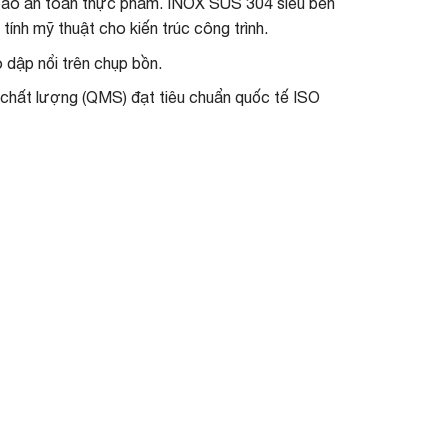
 bảo an toàn thực phẩm. INOX SUS 304 siêu bền
ính mỹ thuật cho kiến trúc công trình.
dập nổi trên chụp bồn.
 chất lượng (QMS) đạt tiêu chuẩn quốc tế ISO