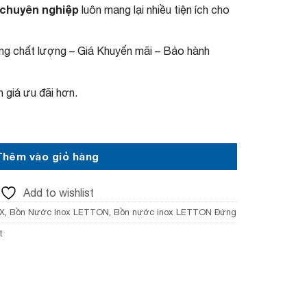
 chuyên nghiệp
luôn mang lại nhiều tiện ích cho
úng chất lượng – Giá Khuyến mãi – Bảo hành
 giá ưu đãi hơn.
ít Đứng SUS 304 số lượng
Thêm vào giỏ hàng
Add to wishlist
X
,
Bồn Nước Inox LETTON
,
Bồn nước inox LETTON Đứng
t