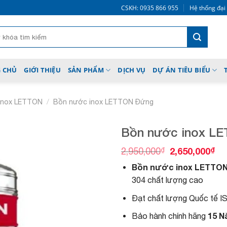
CSKH: 0935 866 955
Hệ thống đại
 CHỦ
GIỚI THIỆU
SẢN PHẨM
DỊCH VỤ
DỰ ÁN TIÊU BIỂU
/
Inox LETTON
Bồn nước inox LETTON Đứng
Bồn nước inox LET
G
G
₫
2,650,000
₫
2,950,000
i
i
Bồn nước inox LETTON 
á
á
Add to
g
h
304 chất lượng cao
wishlist
ố
i
c
ệ
Đạt chất lượng Quốc tế 
l
n
à
t
15 
Bảo hành chính hãng
:
ạ