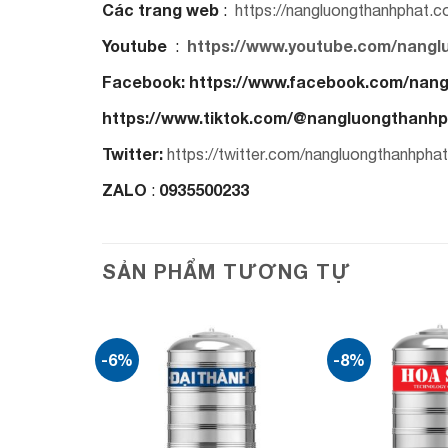
Các trang web
:
https://nangluongthanhphat.
Youtube
https://www.youtube.com/nangl
:
Facebook: https://www.facebook.com/nan
https://www.tiktok.com/@nangluongthanh
Twitter:
https://twitter.com/nangluongthanhphat
ZALO
0935500233
:
SẢN PHẨM TƯƠNG TỰ
-6%
-8%
Add to
Add to
wishlist
wishlist