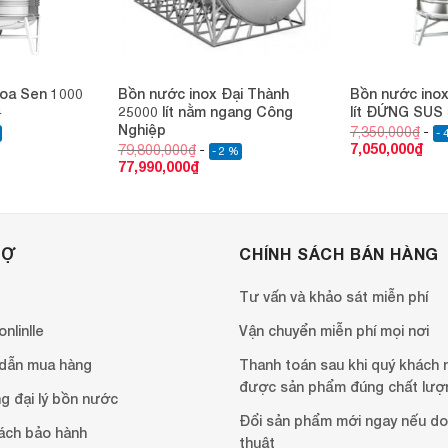
oa Sen 1000
Bồn nước inox Đại Thành
Bồn nước ino
4
25000 lít nằm ngang Công
lít ĐỨNG SUS
Nghiệp
7,350,000
₫
- 
7,050,000
₫
79,800,000
₫
- 2 %
77,990,000
₫
RỢ
CHÍNH SÁCH BÁN HÀNG
Tư vấn và khảo sát miễn phí
nlinlle
Vận chuyển miễn phí mọi nơi
dẫn mua hàng
Thanh toán sau khi quý khách 
được sản phẩm đúng chất lượ
g đại lý bồn nước
Đổi sản phẩm mới ngay nếu do 
ách bảo hành
thuật