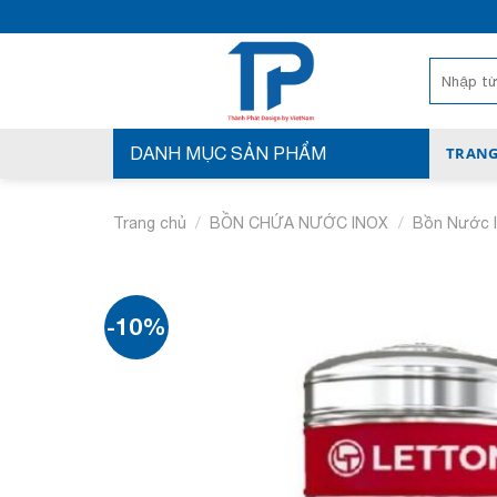
Bỏ
qua
nội
Tìm
kiếm:
dung
DANH MỤC SẢN PHẨM
TRANG
/
/
Trang chủ
BỒN CHỨA NƯỚC INOX
Bồn Nước 
-10%