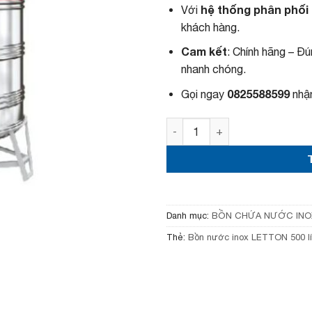
2
i
hệ thống phân phối
Với
,
l
khách hàng.
9
à
5
:
Cam kết
: Chính hãng – Đ
0
2
,
,
nhanh chóng.
0
6
0825588599
Gọi ngay
nhận
0
5
0
0
₫
,
Bồn nước inox LETTON 500 l
.
0
0
0
₫
.
Danh mục:
BỒN CHỨA NƯỚC INO
Thẻ:
Bồn nước inox LETTON 500 lí