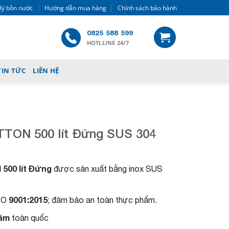
 lý bồn nước
Hướng dẫn mua hàng
Chính sách bảo hành
0825 588 599
HOTLLINE 24/7
TIN TỨC
LIÊN HỆ
TON 500 lít Đứng SUS 304
500 lít Đứng
được sản xuất bằng inox SUS
9001:2015
ISO
; đảm bảo an toàn thực phẩm.
Năm
toàn quốc