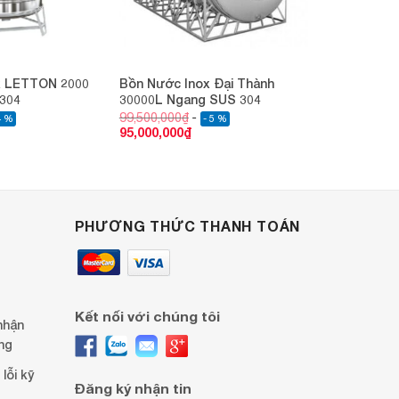
x LETTON 2000
Bồn Nước Inox Đại Thành
 304
30000L Ngang SUS 304
99,500,000
₫
4 %
- 5 %
95,000,000
₫
PHƯƠNG THỨC THANH TOÁN
Kết nối với chúng tôi
nhận
ng
lỗi kỹ
Đăng ký nhận tin