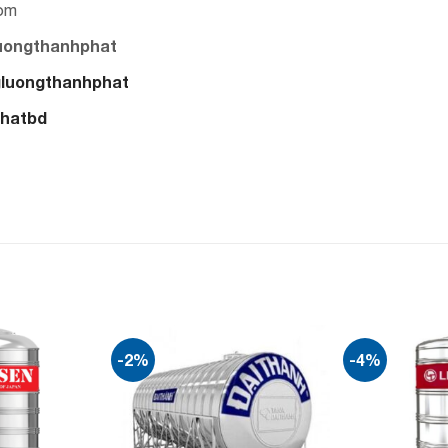
com
uongthanhphat
gluongthanhphat
phatbd
-2%
-4%
Add to
Add to
wishlist
wishlist