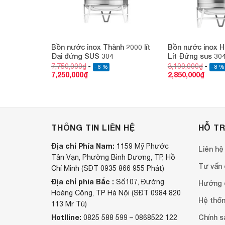
TTON 3000
Bồn nước inox Thành 2000 lít
Bồn nước inox H
 304
Đại đứng SUS 304
Lít Đứng sus 30
7,750,000
₫
3,100,000
₫
- 6 %
- 8 %
7,250,000
₫
2,850,000
₫
THÔNG TIN LIÊN HỆ
HỖ T
Địa chỉ Phía Nam:
1159 Mỹ Phước
Liên hệ
Tân Vạn, Phường Bình Dương, TP, Hồ
Tư vấn o
Chí Minh (SĐT 0935 866 955 Phát)
Địa chỉ phía Bắc :
Số107, Đường
Hướng 
Hoàng Công, TP Hà Nội (SĐT 0984 820
Hệ thốn
113 Mr Tú)
Hotlline:
Chính s
0825 588 599 – 0868522 122