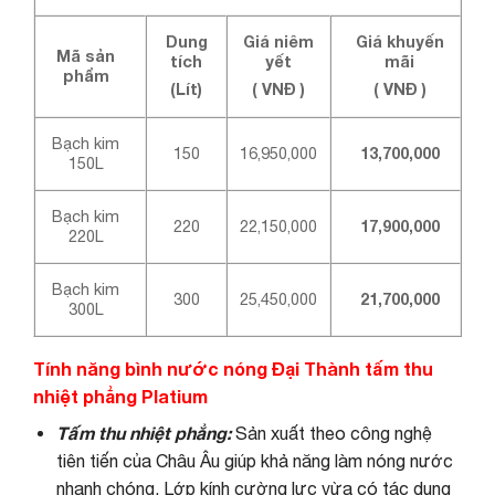
Dung
Giá niêm
Giá khuyến
Mã sản
tích
yết
mãi
phẩm
(Lít)
( VNĐ )
( VNĐ )
Bạch kim
150
16,950,000
13,700,000
150L
Bạch kim
220
22,150,000
17,900,000
220L
Bạch kim
300
25,450,000
21,700,000
300L
Tính năng bình nước nóng Đại Thành tấm thu
nhiệt phẳng Platium
Tấm thu nhiệt phẳng:
Sản xuất theo công nghệ
tiên tiến của Châu Âu giúp khả năng làm nóng nước
nhanh chóng. Lớp kính cường lực vừa có tác dụng