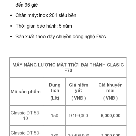
đến 96 giờ
Chân máy: inox 201 siêu bền
Thời gian bảo hành: 5 năm
Sản xuất theo dây chuyền công nghệ Đức
MÁY NĂNG LƯỢNG MẶT TRỜI ĐẠI THÀNH CLASIC
F70
Dung
Giá niêm
Giá khuyến
tích
yết
mãi
Mã sản phẩm
(Lít)
( VNĐ )
( VNĐ )
Classic ĐT 58-
150
9,199,000
6,000,000
10
Classic ĐT 58-
180
10,499,000
7,000,000