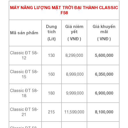
MÁY NĂNG LƯỢNG MẶT TRỜI ĐẠI THÀNH CLASSIC
F58
Dung
Giá niêm
Giá khuyến
tích
yết
mãi
Mã sản phẩm
(Lít)
( VNĐ )
( VNĐ )
Classic ĐT 58-
130
8,299,000
5,600,000
12
Classic ĐT 58-
160
8,999,000
6,350,000
15
Classic ĐT 58-
180
9,999,000
6,900,000
18
Classic ĐT 58-
215
11,599,000
8,100,000
21