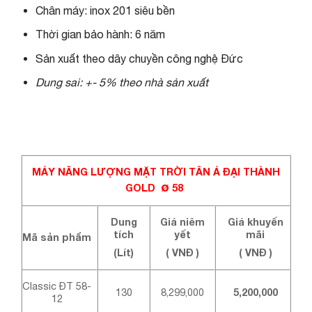
Chân máy: inox 201 siêu bền
Thời gian bảo hành: 6 năm
Sản xuất theo dây chuyền công nghệ Đức
Dung sai: +- 5% theo nhà sản xuất
MÁY NĂNG LƯỢNG MẶT TRỜI TÂN Á ĐẠI THÀNH
ø
GOLD
58
Dung
Giá niêm
Giá khuyến
tích
yết
mãi
Mã sản phẩm
(Lít)
( VNĐ )
( VNĐ )
Classic ĐT 58-
130
8,299,000
5,200,000
12