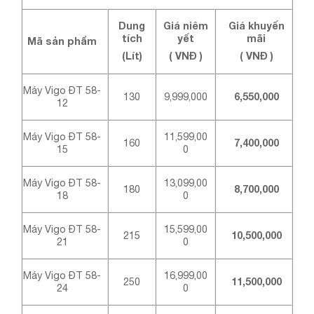
Dung
Giá niêm
Giá khuyến
tích
yết
mãi
Mã sản phẩm
(Lít)
( VNĐ )
( VNĐ )
Máy Vigo ĐT 58-
130
9,999,000
6,550,000
12
Máy Vigo ĐT 58-
11,599,00
160
7,400,000
15
0
Máy Vigo ĐT 58-
13,099,00
180
8,700,000
18
0
Máy Vigo ĐT 58-
15,599,00
215
10,500,000
21
0
Máy Vigo ĐT 58-
16,999,00
250
11,500,000
24
0