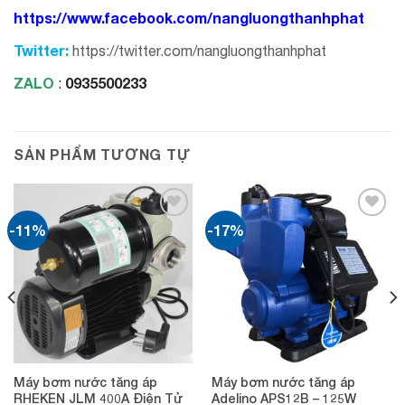
https://www.facebook.com/nangluongthanhphat
Twitter:
https://twitter.com/nangluongthanhphat
ZALO
0935500233
:
SẢN PHẨM TƯƠNG TỰ
-11%
-17%
Add to
Add to
wishlist
wishlist
Máy bơm nước tăng áp
Máy bơm nước tăng áp
RHEKEN JLM 400A Điện Tử
Adelino APS12B – 125W