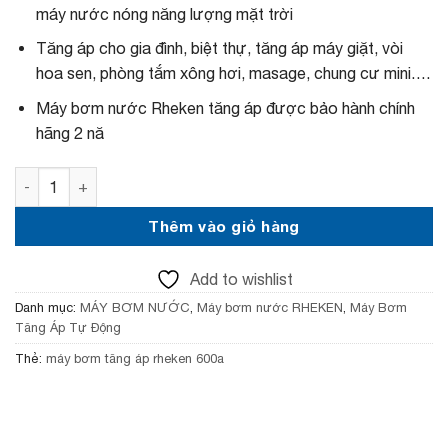
,
l
máy nước nóng năng lượng mặt trời
5
à
9
:
Tăng áp cho gia đình, biệt thự, tăng áp máy giặt, vòi
0
2
,
,
hoa sen, phòng tắm xông hơi, masage, chung cư mini….
0
5
Máy bơm nước Rheken tăng áp được bảo hành chính
0
5
0
0
hãng 2 nă
₫
,
.
0
Máy bơm nước tăng áp RHEKEN JLM 600A Điện Tử số lượ
0
0
₫
Thêm vào giỏ hàng
.
Add to wishlist
Danh mục:
MÁY BƠM NƯỚC
,
Máy bơm nước RHEKEN
,
Máy Bơm
Tăng Áp Tự Động
Thẻ:
máy bơm tăng áp rheken 600a