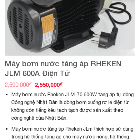
Máy bơm nước tăng áp RHEKEN
JLM 600A Điện Tử
G
G
₫
2,550,000
₫
2,590,000
i
i
Máy bơm nước Rheken JLM-70 600W tăng áp tự động
á
á
g
h
Công nghệ Nhật Bản là dòng bơm xuống rơ le điện tử
ố
i
không còn tiếng kêu tạch tạch được sản xuất theo
c
ệ
l
n
công nghệ của Nhật Bản.
à
t
Máy bơm nước tăng áp Rheken JLm thích hợp sử dụng
:
ạ
2
i
trong hệ thống tăng áp cho máy nước nóng, hệ thống