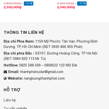
2,850,000
₫
2,450,000
₫
- 11 %
- 17 %
2,550,000
₫
2,040,000
₫
THÔNG TIN LIÊN HỆ
Địa chỉ Phía Nam:
1159 Mỹ Phước Tân Vạn, Phường Bình
Dương, TP, Hồ Chí Minh (SĐT 0935 866 955 Phát)
Địa chỉ phía Bắc :
Số107, Đường Hoàng Công, TP Hà Nội
(SĐT 0984 820 113 Mr Tú)
Hotlline:
0825 588 599 – 0868522 122 MS Đài
Email:
thanhphatsolar@gmail.com
Website:
nangluongthanhphat.com
HỖ TRỢ
Liên hệ
Tư vấn onlinlle