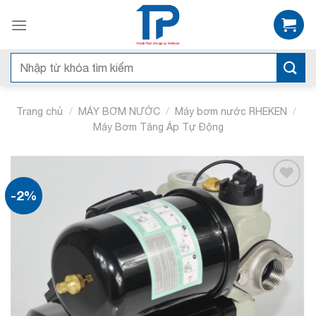
Bỏ
qua
nội
dung
Tìm
kiếm:
/
/
/
Trang chủ
MÁY BƠM NƯỚC
Máy bơm nước RHEKEN
Máy Bơm Tăng Áp Tự Động
-2%
Add to
wishlist