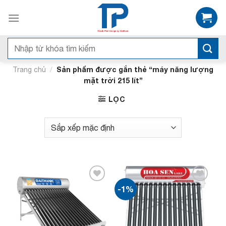
Bỏ
qua
nội
dung
Tìm
kiếm:
/
Sản phẩm được gắn thẻ “máy năng lượng
Trang chủ
mặt trời 215 lít”
LỌC
-1%
Add to
Add to
wishlist
wishlist