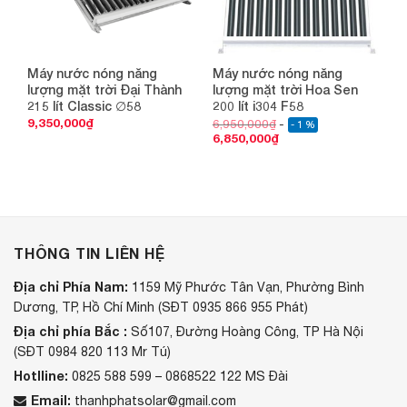
Máy nước nóng năng
Máy nước nóng năng
lượng mặt trời Đại Thành
lượng mặt trời Hoa Sen
215 lít Classic ∅58
200 lít i304 F58
9,350,000
₫
6,950,000
₫
- 1 %
6,850,000
₫
THÔNG TIN LIÊN HỆ
Địa chỉ Phía Nam:
1159 Mỹ Phước Tân Vạn, Phường Bình
Dương, TP, Hồ Chí Minh (SĐT 0935 866 955 Phát)
Địa chỉ phía Bắc :
Số107, Đường Hoàng Công, TP Hà Nội
(SĐT 0984 820 113 Mr Tú)
Hotlline:
0825 588 599 – 0868522 122 MS Đài
Email:
thanhphatsolar@gmail.com