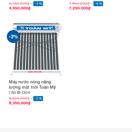
5,150,000
₫
7,850,000
₫
- 4 %
- 8 %
4,950,000
₫
7,250,000
₫
-3%
Add to
wishlist
Máy nước nóng năng
lượng mặt trời Toàn Mỹ
180 lít I304
8,650,000
₫
- 3 %
8,350,000
₫