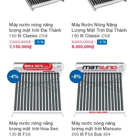
Máy nước nóng năng
Máy Nước Nóng Năng
lượng mặt trời Đại Thành
Lượng Mặt Trời Đại Thành
160 lít Classic ∅58
180 lít Classic ∅58
7,550,000
₫
8,850,000
₫
- 5 %
- 6 %
7,150,000
₫
8,350,000
₫
-4%
-8%
Add to
Add to
wishlist
wishlist
Máy nước nóng năng
Máy nước nóng năng
lượng mặt trời Hoa Sen
lượng mặt trời Matsuno
130 lít F58
200 lít F58 Sus 304