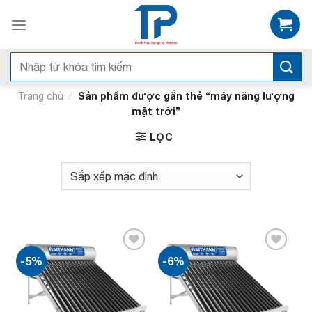
Bỏ
qua
nội
dung
Tìm
kiếm:
/
Sản phẩm được gắn thẻ “máy năng lượng
Trang chủ
mặt trời”
LỌC
-5%
-6%
Add to
Add to
wishlist
wishlist