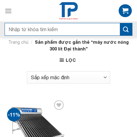
Bỏ
qua
nội
dung
Tìm
kiếm:
/
Sản phẩm được gắn thẻ “máy nước nóng
Trang chủ
300 lít Đại thành”
LỌC
-11%
Add to
wishlist