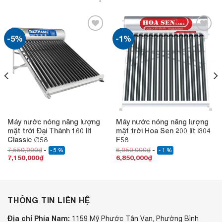
-5%
-1%
Add to
Add to
wishlist
wishlist
Máy nước nóng năng lượng
Máy nước nóng năng lượng
mặt trời Đại Thành 160 lít
mặt trời Hoa Sen 200 lít i304
Classic ∅58
F58
7,550,000
₫
6,950,000
₫
- 5 %
- 1 %
7,150,000
₫
6,850,000
₫
THÔNG TIN LIÊN HỆ
Địa chỉ Phía Nam:
1159 Mỹ Phước Tân Vạn, Phường Bình