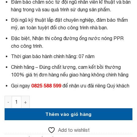
Đảm bảo chăm sóc từ đội ngũ nhân viên kĩ thuật và bán
ố
i
c
ệ
hàng trong và sau quá trình sử dụng sản phẩm.
l
n
à
t
Đội ngũ kỹ thuật lắp đặt chuyên nghiệp, đảm bảo thẩm
:
ạ
mỹ, an toàn tuyệt đối cho công trình nhà bạn.
6
i
,
l
Đặc biệt, Nhận thi công đường ống nước nóng PPR
7
à
cho công trình.
5
:
0
6
Thời gian bảo hành chính hãng: 07 năm
,
,
0
3
Chính hãng – Đúng chất lượng, cam kết bồi thường
0
5
0
7
100% giá trị đơn hàng nếu giao hàng không chính hãng
₫
,
0825 588 599
.
0
Gọi ngay
để nhận ưu đãi riêng Quý khách
0
0
Máy nước nóng năng lượng mặt trời Matsuno 160 lít F58 
₫
.
Thêm vào giỏ hàng
Add to wishlist