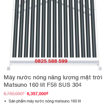
Máy nước nóng năng lượng mặt trời
Matsuno 160 lít F58 SUS 304
G
G
₫
6,357,000
₫
6,750,000
i
i
Sản phẩm máy nước nóng matsuno 160 lít
á
á
g
h