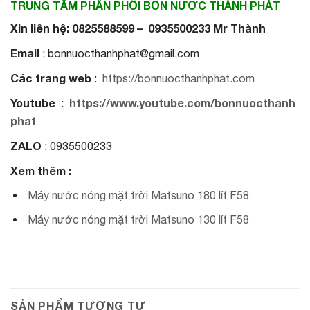
TRUNG TÂM PHÂN PHỐI BỒN NƯỚC THÀNH PHÁT
Xin liên hệ: 0825588599 – 0935500233 Mr Thành
Email
: bonnuocthanhphat@gmail.com
Các trang web
:
https://bonnuocthanhphat.com
Youtube
https://www.youtube.com/bonnuocthanh
:
phat
ZALO
: 0935500233
Xem thêm :
Máy nước nóng mặt trời Matsuno 180 lít F58
Máy nước nóng mặt trời Matsuno 130 lít F58
SẢN PHẨM TƯƠNG TỰ