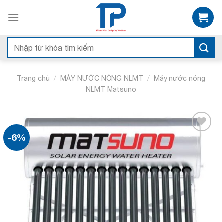
Bỏ
qua
nội
dung
Tìm
kiếm:
/
/
Trang chủ
MÁY NƯỚC NÓNG NLMT
Máy nước nóng
NLMT Matsuno
-6%
Add to
wishlist