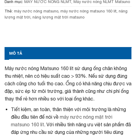
Danh mục:
MÁY NƯỚC NÓNG NLMT
,
Máy nước nóng NLMT Matsuno
Thẻ:
máy nước nóng matsuno
,
máy nước nóng matsuno 160 lít
,
năng
lượng mặt trời
,
năng lượng mặt trời matsuno
MÔ TẢ
Máy nước nóng Matsuno 160 lít sử dụng ống chân không
thu nhiệt, nên có hiệu suất cao > 93%. Nếu sử dụng đúng
cách cũng cho tuổi thọ cao. Ống có khả năng chịu được va
đập, sức ép từ môi trường, giá thành cũng như chi phí ống
thay thế rẻ hơn nhiều so với loại ống khác.
Tiết kiệm, an toàn, thân thiện với môi trường là những
điều đầu tiên để nói về
máy nước nóng mặt trời
matsuno 160 lít
. Với nhiều tính năng ưu việt sản phẩm đã
đáp ứng nhu cầu sử dụng của những người tiêu dùng