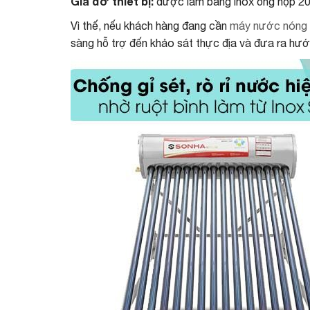
Giá đỡ thiết bị:
được làm bằng inox ống hộp 20
Vì thế, nếu khách hàng đang cần
máy nước nóng m
sàng hỗ trợ đến khảo sát thực địa và đưa ra hướn