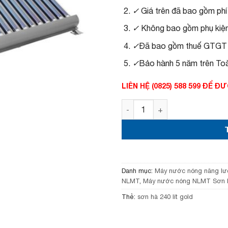
à
t
✓
Giá trên đã bao gồm phí
:
ạ
1
i
✓
Không bao gồm phụ kiện 
0
l
,
à
✓
Đã bao gồm thuế GTG
5
:
2
9
✓
Bảo hành 5 năm trên To
0
,
,
8
0
5
LIÊN HỆ (0825) 588 599 ĐỂ
0
0
0
,
Máy nước nóng năng lượng m
₫
0
.
0
0
₫
.
Danh mục:
Máy nước nóng năng lư
NLMT
,
Máy nước nóng NLMT Sơn 
Thẻ:
sơn hà 240 lít gold