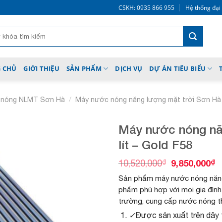
CSKH: 0935 866 955
Hệ thống đại
 CHỦ
GIỚI THIỆU
SẢN PHẨM
DỊCH VỤ
DỰ ÁN TIÊU BIỂU
/
 nóng NLMT Sơn Hà
Máy nước nóng năng lượng mặt trời Sơn Hà
Máy nước nóng nă
lít – Gold F58
G
G
₫
9,850,000
₫
10,520,000
Add to
i
i
wishlist
Sản phẩm máy nước nóng năng 
á
á
g
h
phẩm phù hợp với mọi gia đình 
ố
i
trường, cung cấp nước nóng th
c
ệ
✓
Được sản xuất trên dây 
l
n