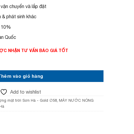
 vận chuyển và lắp đặt
& phát sinh khác
T 10%
àn Quốc
 ĐƯỢC NHẬN TƯ VẤN BÁO GIÁ TỐT
ặt trời Sơn Hà 240 lít – Gold F58 số lượng
Thêm vào giỏ hàng
Add to wishlist
ợng mặt trời Sơn Hà - Gold ∅58
,
MÁY NƯỚC NÓNG
Hà