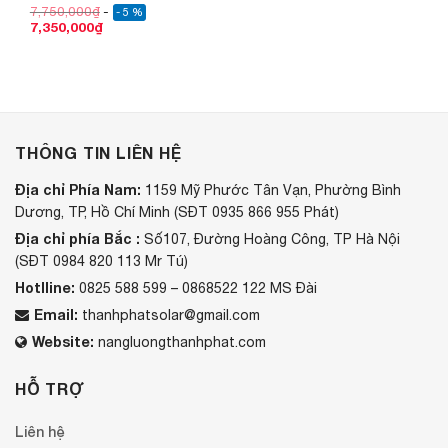
7,750,000
₫
- 5 %
7,350,000
₫
THÔNG TIN LIÊN HỆ
Địa chỉ Phía Nam:
1159 Mỹ Phước Tân Vạn, Phường Bình
Dương, TP, Hồ Chí Minh (SĐT 0935 866 955 Phát)
Địa chỉ phía Bắc :
Số107, Đường Hoàng Công, TP Hà Nội
(SĐT 0984 820 113 Mr Tú)
Hotlline:
0825 588 599 – 0868522 122 MS Đài
Email:
thanhphatsolar@gmail.com
Website:
nangluongthanhphat.com
HỖ TRỢ
Liên hệ