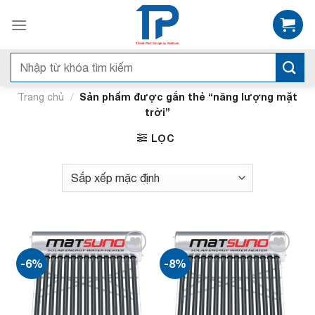
Bỏ
qua
nội
dung
Tìm
kiếm:
/
Sản phẩm được gắn thẻ “năng lượng mặt
Trang chủ
trời”
LỌC
-6%
-8%
Add to
Add to
wishlist
wishlist