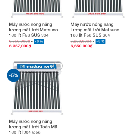
Máy nước nóng năng
Máy nước nóng năng
lượng mặt trời Matsuno
lượng mặt trời Matsuno
160 lít F58 SUS 304
180 lít F58 SUS 304
6,750,000
₫
7,250,000
₫
- 6 %
- 8 %
6,357,000
₫
6,650,000
₫
-5%
Add to
wishlist
Máy nước nóng năng
lượng mặt trời Toàn Mỹ
160 lít I304 ∅58