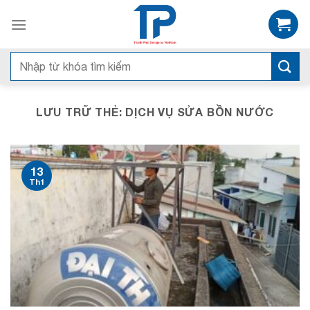
Bỏ
qua
nội
dung
Tìm
kiếm:
LƯU TRỮ THẺ:
DỊCH VỤ SỬA BỒN NƯỚC
13
Th1