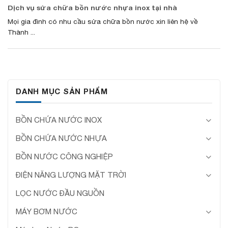
Dịch vụ sửa chữa bồn nước nhựa inox tại nhà
Mọi gia đình có nhu cầu sửa chữa bồn nước xin liên hệ về
Thành ...
DANH MỤC SẢN PHẨM
BỒN CHỨA NƯỚC INOX
BỒN CHỨA NƯỚC NHỰA
BỒN NƯỚC CÔNG NGHIỆP
ĐIỆN NĂNG LƯỢNG MẶT TRỜI
LỌC NƯỚC ĐẦU NGUỒN
MÁY BƠM NƯỚC