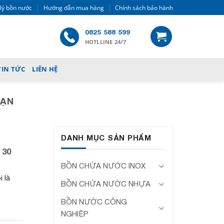
 lý bồn nước
Hướng dẫn mua hàng
Chính sách bảo hành
0825 588 599
HOTLLINE 24/7
TIN TỨC
LIÊN HỆ
SẠN
DANH MỤC SẢN PHẨM
 30
BỒN CHỨA NƯỚC INOX
 là
BỒN CHỨA NƯỚC NHỰA
BỒN NƯỚC CÔNG
NGHIỆP