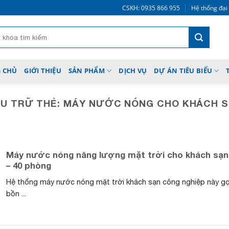
CSKH: 0935 866 955
Hệ thống đại
 CHỦ
GIỚI THIỆU
SẢN PHẨM
DỊCH VỤ
DỰ ÁN TIÊU BIỂU
U TRỮ THẺ:
MÁY NƯỚC NÓNG CHO KHÁCH 
Máy nước nóng năng lượng mặt trời cho khách sạn
– 40 phòng
Hệ thống máy nước nóng mặt trời khách sạn công nghiệp này gọi
bồn ...