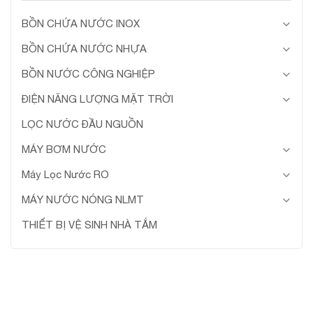
BỒN CHỨA NƯỚC INOX
BỒN CHỨA NƯỚC NHỰA
BỒN NƯỚC CÔNG NGHIỆP
ĐIỆN NĂNG LƯỢNG MẶT TRỜI
LỌC NƯỚC ĐẦU NGUỒN
MÁY BƠM NƯỚC
Máy Lọc Nước RO
MÁY NƯỚC NÓNG NLMT
THIẾT BỊ VỆ SINH NHÀ TẮM