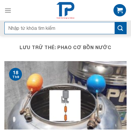
Bỏ
qua
nội
dung
Tìm
kiếm:
LƯU TRỮ THẺ:
PHAO CƠ BỒN NƯỚC
18
Th9