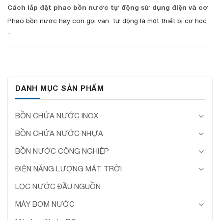
Cách lắp đặt phao bồn nước tự động sử dụng điện và cơ
Phao bồn nước hay con gọi van tự động là một thiết bị cơ học
...
DANH MỤC SẢN PHẨM
BỒN CHỨA NƯỚC INOX
BỒN CHỨA NƯỚC NHỰA
BỒN NƯỚC CÔNG NGHIỆP
ĐIỆN NĂNG LƯỢNG MẶT TRỜI
LỌC NƯỚC ĐẦU NGUỒN
MÁY BƠM NƯỚC