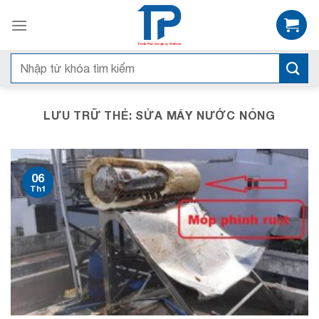
Bỏ
qua
nội
dung
Tìm
kiếm:
LƯU TRỮ THẺ:
SỬA MÁY NƯỚC NÓNG
06
Th1