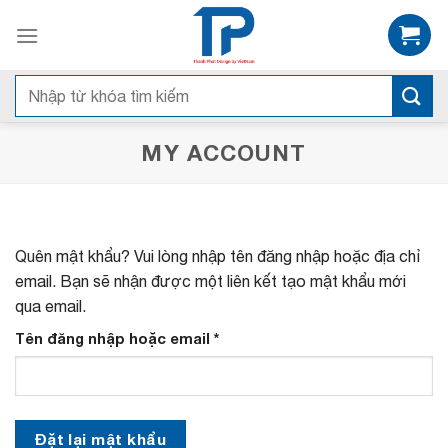
Bỏ
qua
nội
dung
Tìm
kiếm:
MY ACCOUNT
Quên mật khẩu? Vui lòng nhập tên đăng nhập hoặc địa chỉ
email. Bạn sẽ nhận được một liên kết tạo mật khẩu mới
qua email.
B
Tên đăng nhập hoặc email
*
ắ
t
b
u
Đặt lại mật khẩu